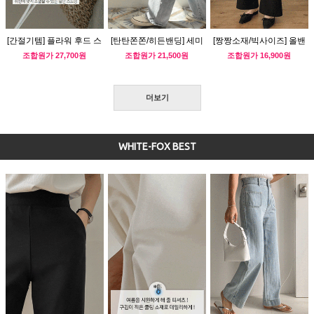
[간절기템] 플라워 후드 스
[탄탄쫀쫀/히든밴딩] 세미
[짱짱소재/빅사이즈] 올밴
트링 바람막이
와이드 워싱 데님팬츠
딩 부츠컷 슬랙스
조합원가
27,700원
조합원가
21,500원
조합원가
16,900원
더보기
WHITE-FOX BEST