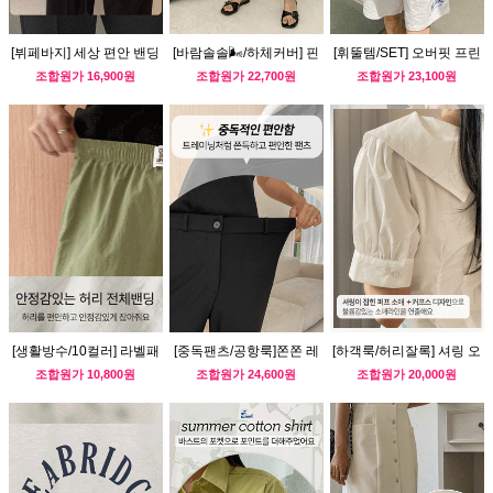
[뷔페바지] 세상 편안 밴딩
[바람솔솔🌬/하체커버] 핀
[휘뚤템/SET] 오버핏 프린
슬랙스
턱 린넨 슬랙스
팅 트레이닝 세트
조합원가
16,900원
조합원가
22,700원
조합원가
23,100원
[생활방수/10컬러] 라벨패
[중독팬츠/공항룩]쫀쫀 레
[하객룩/허리잘록] 셔링 오
치 나일론 반바지
깅스 부츠컷슬랙스
픈카라넥 블라우스
조합원가
10,800원
조합원가
24,600원
조합원가
20,000원