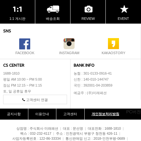
1:1 게시판
배송조회
REVIEW
EVENT
SNS
FACEBOOK
INSTAGRAM
KAKAOSTORY
CS CENTER
BANK INFO
1688-1810
농협 : 301-0133-0916-41
평일 AM 10:00 ~ PM 5:00
신한 : 140-010-144747
점심 PM 12:15 ~ PM 1:15
국민 : 392001-04-203859
토, 일 공휴일 휴무
예금주 : (주)미래패션
고객센터 연결
PC버젼
공지사항
이용안내
고객센터
개인정보처리방침
상점명 : 주식회사 미래패션
|
대표 :
문선명
|
대표전화 : 1688-1810
|
팩스 : 032-232-4117
|
주소 : 인천광역시 부평구 청천동 426-11
|
사업자등록번호 : 122-86-33334
|
통신판매업 신고 : 2018-인천부평-0689
|