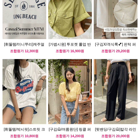
[휘뚤템/미니쭈리]캐주얼
[가볍시원] 투포켓 롤업 반
[구김X/격식룩💕] 핀턱 퍼
프린팅 반팔 맨투맨
팔셔츠
프 단아 원피스
조합원가
12,300원
조합원가
16,900원
조합원가
29,200원
[휘뚤템/박시핏]스트릿 크
[구김🙅/여름원단] 링클 퍼
[뒷밴딩/구김🙅]칼각 라인
랙나염 반팔티
프 블라우스
와이드슬랙스
조합원가
10,800원
조합원가
14,200원
조합원가
20,000원