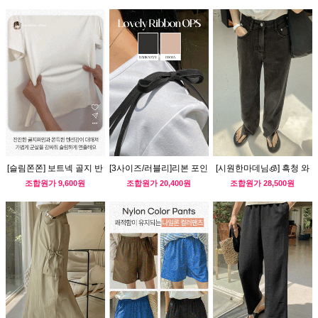
[슬림쫀쫀] 보트넥 골지 반
[3사이즈/러블리]리본 포인
[시원한마데님🧊] 흑청 와
팔티
트 뷔스티에 원피스
이드 데님 팬츠
조합원가
9,600원
조합원가
20,400원
조합원가
28,500원