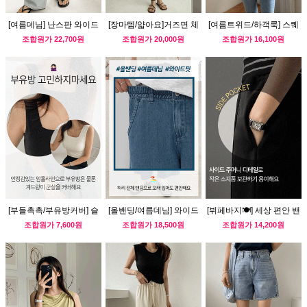
[여름데님] 난스판 와이드
[장마템/얇아요]거즈면 체
[여름트위드/하객룩] 스퀘
데님팬츠
크 남방
어넥 블라우스
조합원가
22,700원
조합원가
20,000원
조합원가
16,100원
[부들촉촉/부유방커버] 슬
[올밴딩/여름데님] 와이드
[뷔페바지🍽] 세상 편안 밴
림핏 나시티
데님 팬츠
딩 반바지 슬랙스
조합원가
7,600원
조합원가
18,500원
조합원가
14,200원