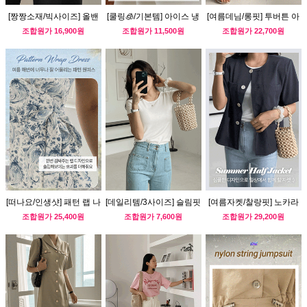
[짱짱소재/빅사이즈] 올밴
[쿨링🧊/기본템] 아이스 냉
[여름데님/롱핏] 투버튼 아
딩 와이드 슬랙스
감 반팔티 (브이넥ver)
웃포켓 데님 팬츠
조합원가
16,900원
조합원가
11,500원
조합원가
22,700원
[떠나요/인생샷] 패턴 랩 나
[데일리템/3사이즈] 슬림핏
[여름자켓/찰랑핏] 노카라
시 원피스
쫀쫀 라운드티
아웃포켓 반팔자켓
조합원가
25,400원
조합원가
7,600원
조합원가
29,200원