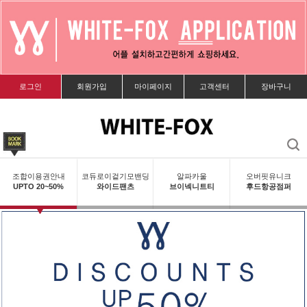
로그인
회원가입
마이페이지
고객센터
장바구니
조합이용권안내
코듀로이겉기모밴딩
알파카울
오버핏유니크
UPTO 20~50%
와이드팬츠
브이넥니트티
후드항공점퍼