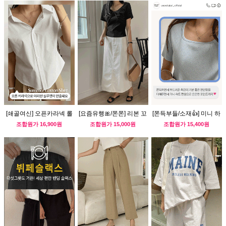
[쇄골여신] 오픈카라넥 롤
[요즘유행🎀/쫀쫀] 리본 꼬
[쫀득부들/소재👍] 미니 하
업 셔츠
임 골지티
트 펀칭 티
조합원가
16,900원
조합원가
15,000원
조합원가
15,400원