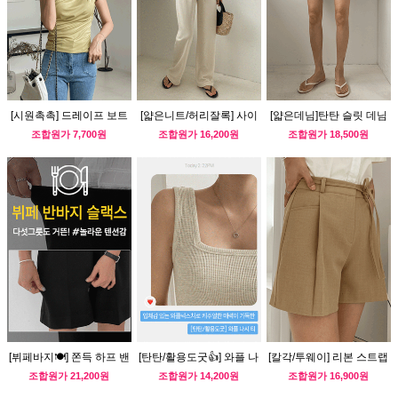
[시원촉촉] 드레이프 보트
[얇은니트/허리잘록] 사이
[얇은데님]탄탄 슬릿 데님
넥 나시티
드 셔링 민소매 니트
반바지
조합원가
7,700원
조합원가
16,200원
조합원가
18,500원
[뷔페바지🍽] 쫀득 하프 밴
[탄탄/활용도굿👍] 와플 나
[칼각/투웨이] 리본 스트랩
딩 슬랙스
시 티
숏 팬츠
조합원가
21,200원
조합원가
14,200원
조합원가
16,900원