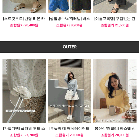
[스트릿무드] 밴딩 리본 카
[생활방수💦/워터밤] 바스
[여름교복템] 구김없는 린
고 스커트
락 컬러 숏팬츠
넨 밴딩 팬츠
조합원가
20,400원
조합원가
9,200원
조합원가
21,500원
OUTER
[간절기템] 플라워 후드 스
[부들촉감] 배색레이어드
[봄신상/러블리] 파스텔 심
트링 바람막이
심플 가디건
플 가디건
조합원가
27,700원
조합원가
20,000원
조합원가
20,000원