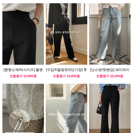
[짱짱소재/빅사이즈] 올밴
[구김X/찰랑핏/2단기장] 투
[난스판/뒷밴딩] 세미와이
딩 와이드 슬랙스
핀턱 와이드 슬랙스
드 캣워싱 데님 팬츠
조합원가
16,900원
조합원가
24,600원
조합원가
29,200원