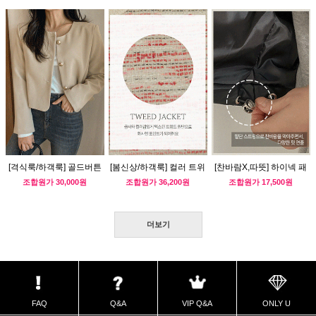
[격식룩/하객룩] 골드버튼
[봄신상/하객룩] 컬러 트위
[찬바람X,따뜻] 하이넥 패
세미크롭 자켓
드 자켓
딩조끼
조합원가
30,000원
조합원가
36,200원
조합원가
17,500원
더보기
FAQ
Q&A
VIP Q&A
ONLY U