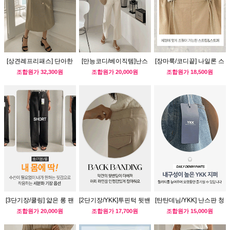
[상견례프리패스] 단아한
[만능코디/베이직템]난스
[장마룩/코디끝] 나일론 스
숄카라 원피스
판 일자핏 코튼팬츠
트링 점프수트
조합원가
32,300원
조합원가
20,000원
조합원가
18,500원
[3단기장/쿨링] 얇은 롱 팬
[2단기장/YKK]투핀턱 뒷밴
[탄탄데님/YKK] 난스판 청
츠
딩 하프슬랙스
반바지
조합원가
20,000원
조합원가
17,700원
조합원가
15,000원