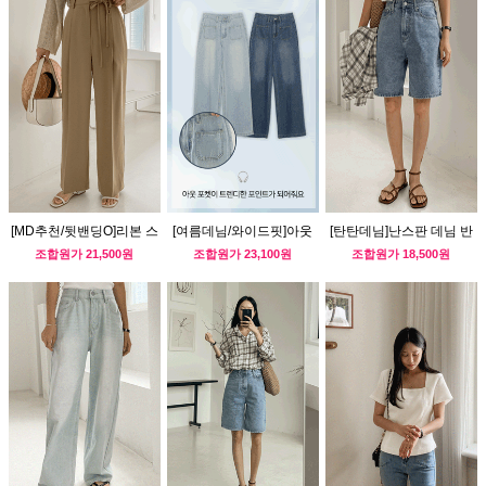
[MD추천/뒷밴딩O]리본 스
[여름데님/와이드핏]아웃
[탄탄데님]난스판 데님 반
트랩 슬랙스(썸머ver)
포켓 데님팬츠
바지
조합원가
21,500원
조합원가
23,100원
조합원가
18,500원