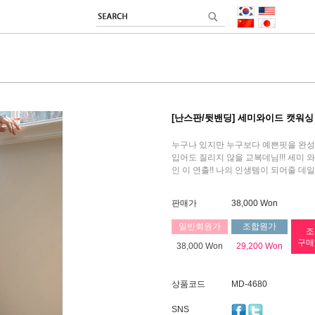
[난스판/뒷밴딩] 세미와이드 캣워싱
누구나 있지만 누구보다 예쁜핏을 완
입어도 질리지 않을 교복데님!!! 세미 
인 이 연출!! 나의 인생템이 되어줄 데일
판매가
38,000 Won
일반회원가
조합원가
조
구매
38,000 Won
29,200 Won
상품코드
MD-4680
SNS