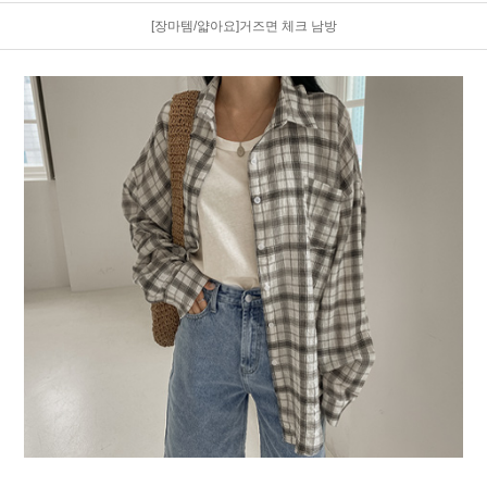
[장마템/얇아요]거즈면 체크 남방