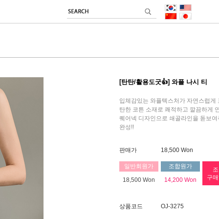
[탄탄/활용도굿👍] 와플 나시 티
입체감있는 와플텍스처가 자연스럽게 포
탄한 코튼 소재로 쾌적하고 깔끔하게 연
퀘어넥 디자인으로 쇄골라인을 돋보여
완성!!
판매가
18,500 Won
일반회원가
조합원가
조
구매
18,500 Won
14,200 Won
상품코드
OJ-3275