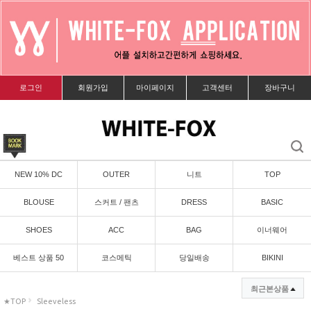
로그인
회원가입
마이페이지
고객센터
장바구니
NEW 10% DC
OUTER
니트
TOP
BLOUSE
스커트 / 팬츠
DRESS
BASIC
SHOES
ACC
BAG
이너웨어
베스트 상품 50
코스메틱
당일배송
BIKINI
최근본상품
★TOP
Sleeveless