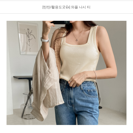
[탄탄/활용도굿👍] 와플 나시 티