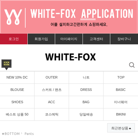
로그인
회원가입
마이페이지
고객센터
장바구니
NEW 10% DC
OUTER
니트
TOP
BLOUSE
스커트 / 팬츠
DRESS
BASIC
SHOES
ACC
BAG
이너웨어
베스트 상품 50
코스메틱
당일배송
BIKINI
최근본상품
★BOTTOM
Pants