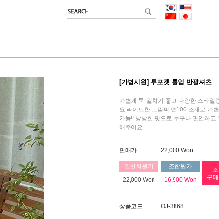
[가볍시원] 투포켓 롤업 반팔셔츠
가볍게 툭-걸치기 좋고 다양한 스타일
요 라이트한 느낌의 면100 소재로 가
가능!! 낭낭한 핏으로 누구나 편안하고
해주어요.
판매가
22,000 Won
일반회원가
조합원가
조
구매
22,000 Won
16,900 Won
상품코드
OJ-3868