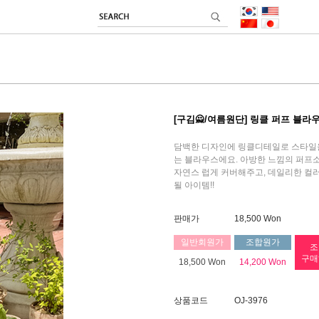
[구김🙅/여름원단] 링클 퍼프 블라
담백한 디자인에 링클디테일로 스타일을
는 블라우스에요. 아방한 느낌의 퍼프
자연스 럽게 커버해주고, 데일리한 컬
될 아이템!!
판매가
18,500 Won
일반회원가
조합원가
조
구매
18,500 Won
14,200 Won
상품코드
OJ-3976