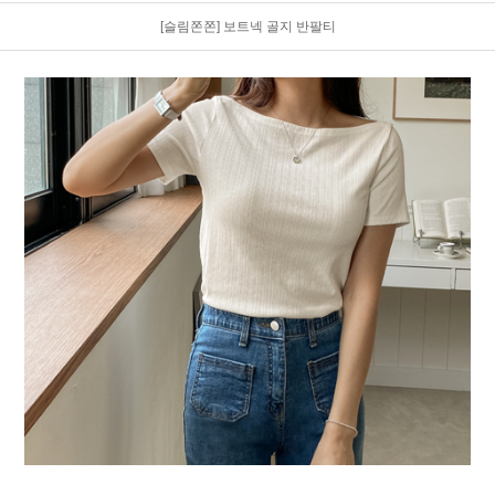
[슬림쫀쫀] 보트넥 골지 반팔티