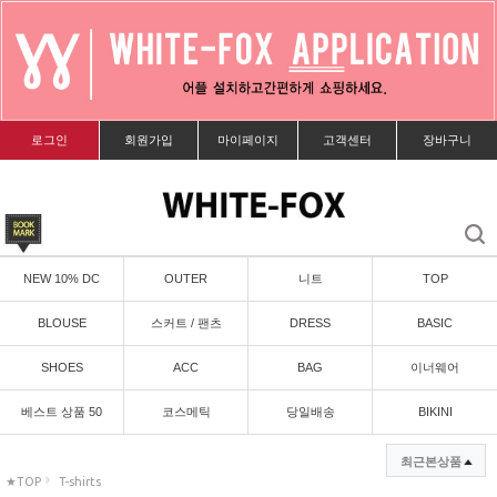
로그인
회원가입
마이페이지
고객센터
장바구니
NEW 10% DC
OUTER
니트
TOP
BLOUSE
스커트 / 팬츠
DRESS
BASIC
SHOES
ACC
BAG
이너웨어
베스트 상품 50
코스메틱
당일배송
BIKINI
최근본상품
★TOP
T-shirts