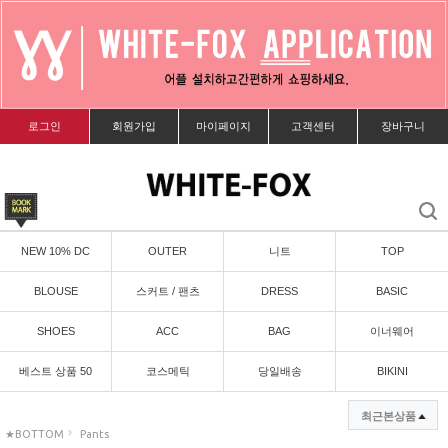
로그인
회원가입
마이페이지
고객센터
장바구니
NEW 10% DC
OUTER
니트
TOP
BLOUSE
스커트 / 팬츠
DRESS
BASIC
SHOES
ACC
BAG
이너웨어
베스트 상품 50
코스메틱
당일배송
BIKINI
최근본상품
★BOTTOM
Pants