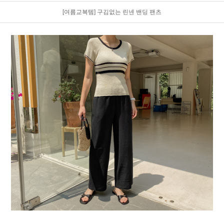
[여름교복템] 구김없는 린넨 밴딩 팬츠