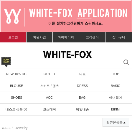
로그인
회원가입
마이페이지
고객센터
장바구니
NEW 10% DC
OUTER
니트
TOP
BLOUSE
스커트 / 팬츠
DRESS
BASIC
SHOES
ACC
BAG
이너웨어
베스트 상품 50
코스메틱
당일배송
BIKINI
최근본상품
★ACC
Jewelry