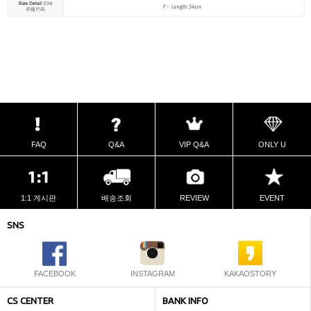
FAQ
Q&A
VIP Q&A
ONLY U
1:1 게시판
배송조회
REVIEW
EVENT
SNS
FACEBOOK
INSTAGRAM
KAKAOSTORY
CS CENTER
BANK INFO